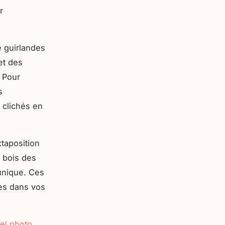
r
e guirlandes
et des
 Pour
s
 clichés en
taposition
u bois des
unique. Ces
tes dans vos
el photo