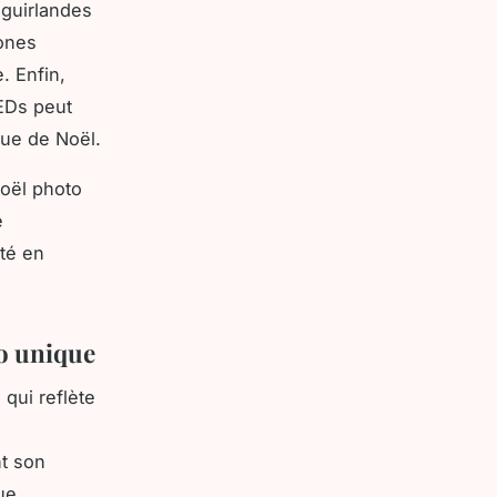
 guirlandes
zones
. Enfin,
LEDs peut
que de Noël.
Noël photo
e
té en
to unique
qui reflète
nt son
ue,