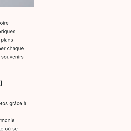
oire
ériques
-plans
rmer chaque
 souvenirs
l
tos grâce à
s
armonie
te où se