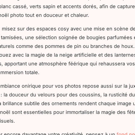
lanc cassé, verts sapin et accents dorés, afin de capture
noël photo tout en douceur et chaleur.
ur, misez sur des espaces cosy avec une mise en scène d
tamisées, une sélection soignée de bougies parfumées 
aturels comme des pommes de pin ou branches de houx.
 jouez avec la magie de la neige artificielle et des lanterne
 apportant une atmosphère féérique qui rehaussera vos
immersion totale.
mbiance onirique pour vos photos repose aussi sur la jux
 : la douceur du velours pour des coussins, la rusticité d
la brillance subtile des ornements rendent chaque image 
noël sont essentielles pour immortaliser la magie des fê
isuels.
er encore davantage votre créativité, pensez à un
fond no