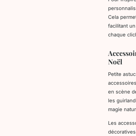
personnalis
Cela permet
facilitant 
chaque clic
Accessoi
Noël
Petite astu
accessoires
en scène de
les guirlan
magie nature
Les accesso
décoratives